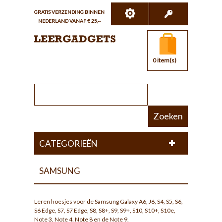
GRATIS VERZENDING BINNEN
NEDERLAND VANAF € 25,--
0 item(s)
Zoeken
CATEGORIEËN
SAMSUNG
Leren hoesjes voor de Samsung Galaxy A6, J6, S4, S5, S6,
S6 Edge, S7, S7 Edge, S8, S8+, S9, S9+, S10, S10+, S10e,
Note 3, Note 4, Note 8 en de Note 9.