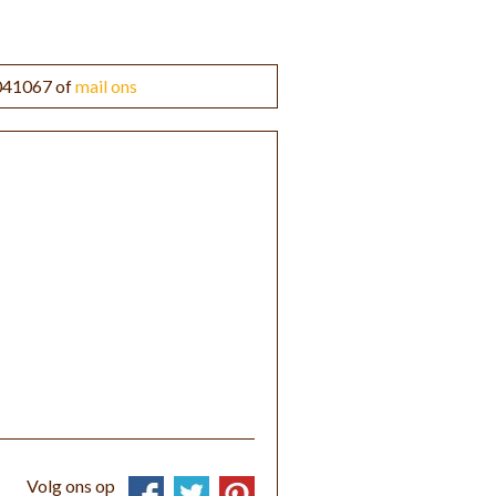
3041067 of
mail ons
Volg ons op