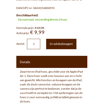
EAN/UPC nr: 0634154404591
Beschikbaarheid:
Op voorraad, verzending binnen 24 uur
Normale prijs:
€ 19,95
€ 9,99
Actie prijs:
In winkelwagen
Aantal:
Details
Zwart leren iPad hoes, geschikt voor de Apple iPad
Air 1. Deze hoes voelt zeer luxueus aan en is licht
van gewicht. Alle functies en knoppen van de iPad,
zoals de dock connector, volume knoppen en de
camera zijn perfect te bedienen, zonder dat je de
case hoeft te verwijderen. Het aanbrengen van de
hoes is zeer eenvoudig, je klikt je tablet gewoon in
de hoes.