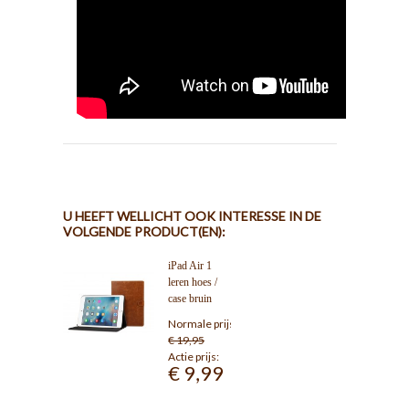
U HEEFT WELLICHT OOK INTERESSE IN DE
VOLGENDE PRODUCT(EN):
iPad Air 1
leren hoes /
case bruin
Normale prijs:
€ 19,95
Actie prijs:
€ 9,99