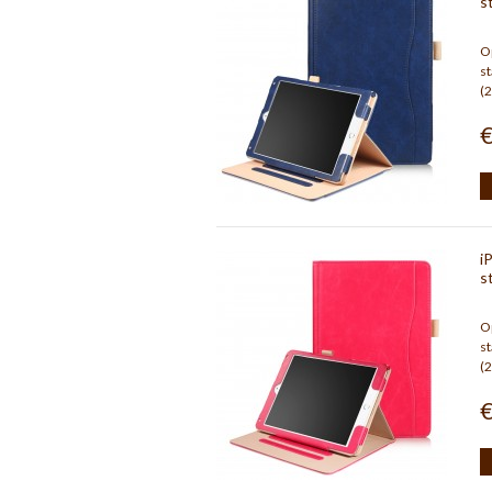
s
Op
st
(2
€
i
s
Op
st
(2
€