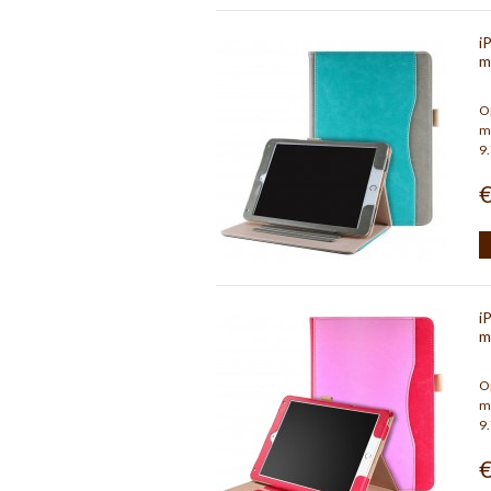
i
m
Op
me
9.
€
i
m
Op
me
9.
€