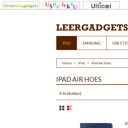
IPAD
SAMSUNG
USB STI
Home
>
iPad
>
iPad Air hoes
IPAD AIR HOES
4 Artikel(en)
i