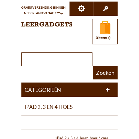
GRATIS VERZENDING BINNEN
NEDERLAND VANAF € 25,--
0 item(s)
Zoeken
CATEGORIEËN
IPAD 2, 3 EN 4 HOES
iPad 2 / 3 / 4 leren hoes / case