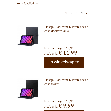
mini 1, 2, 3, 4 en 5.
1
2
3
4
Dasaja iPad mini 6 leren hoes /
case donkerblauw
Normale prijs:
€ 19,95
€ 11,99
Actie prijs:
In winkelwagen
Dasaja iPad mini 6 leren hoes /
case zwart
Normale prijs:
€ 19,95
€ 9,99
Actie prijs: