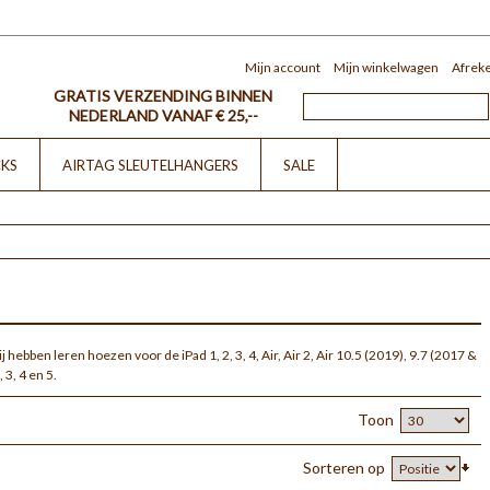
Mijn account
Mijn winkelwagen
Afrek
GRATIS VERZENDING BINNEN
NEDERLAND VANAF € 25,--
CKS
AIRTAG SLEUTELHANGERS
SALE
hebben leren hoezen voor de iPad 1, 2, 3, 4, Air, Air 2, Air 10.5 (2019), 9.7 (2017 &
 3, 4 en 5.
Toon
Sorteren op